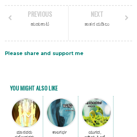
PREVIOUS
NEXT
ಹುಡುಕಾಟ
ತಾತನ ಮಡಿಲು
Please share and support me
YOU MIGHT ALSO LIKE
ಮಾನವರು
ಕಾಲಗರ್ಭ
ಯುಗದ,
ಸಹೋದರರು
ಆದಿಯ ಹಿಂದೆ