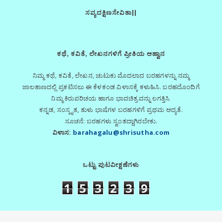
ಸವ್ಯದಕ್ಷಿಣಸೇವಿತಾ||
ಕಥೆ, ಕವಿತೆ, ಲೇಖನಗಳಿಗೆ ಪ್ರೀತಿಯ ಆಹ್ವಾನ
ನಿಮ್ಮ ಕಥೆ, ಕವಿತೆ, ಲೇಖನ, ಚುಟುಕು ಮೊದಲಾದ ಬರಹಗಳನ್ನು ನಮ್ಮ
ಜಾಲತಾಣದಲ್ಲಿ ಪ್ರಕಟಿಸಲು ಈ ಕೆಳಕಂಡ ವಿಳಾಸಕ್ಕೆ ಕಳುಹಿಸಿ. ಬರಹದೊಂದಿಗೆ
ನಿಮ್ಮ ಕಿರುಪರಿಚಯ ಹಾಗೂ ಭಾವಚಿತ್ರವನ್ನು ಲಗತ್ತಿಸಿ.
ಕನ್ನಡ, ಸಂಸ್ಕೃತ, ತುಳು ಭಾಷೆಗಳ ಬರಹಗಳಿಗೆ ಪ್ರಥಮ ಆದ್ಯತೆ.
ಸೂಚನೆ: ಬರಹಗಳು ಸ್ವಂತದ್ದಾಗಿರಬೇಕು.
ವಿಳಾಸ:
barahagalu@shrisutha.com
ಒಟ್ಟು ಪುಟವೀಕ್ಷಣೆಗಳು
1
5
3
2
3
9