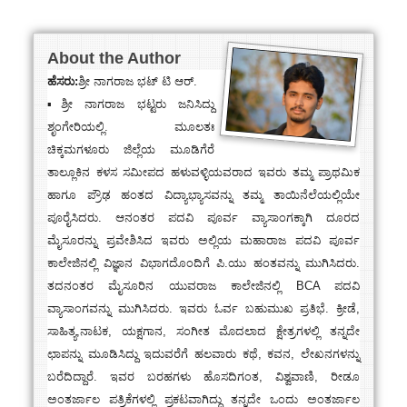
About the Author
ಹೆಸರು:
ಶ್ರೀ ನಾಗರಾಜ ಭಟ್ ಟಿ ಆರ್.
▪ಶ್ರೀ ನಾಗರಾಜ ಭಟ್ಟರು ಜನಿಸಿದ್ದು
ಶೃಂಗೇರಿಯಲ್ಲಿ. ಮೂಲತಃ
ಚಿಕ್ಕಮಗಳೂರು ಜಿಲ್ಲೆಯ ಮೂಡಿಗೆರೆ
ತಾಲ್ಲೂಕಿನ ಕಳಸ ಸಮೀಪದ ಹಳುವಳ್ಳಿಯವರಾದ ಇವರು ತಮ್ಮ ಪ್ರಾಥಮಿಕ
ಹಾಗೂ ಪ್ರೌಢ ಹಂತದ ವಿದ್ಯಾಭ್ಯಾಸವನ್ನು ತಮ್ಮ ತಾಯಿನೆಲೆಯಲ್ಲಿಯೇ
ಪೂರೈಸಿದರು. ಆನಂತರ ಪದವಿ ಪೂರ್ವ ವ್ಯಾಸಾಂಗಕ್ಕಾಗಿ ದೂರದ
ಮೈಸೂರನ್ನು ಪ್ರವೇಶಿಸಿದ ಇವರು ಅಲ್ಲಿಯ ಮಹಾರಾಜ ಪದವಿ ಪೂರ್ವ
ಕಾಲೇಜಿನಲ್ಲಿ ವಿಜ್ಞಾನ ವಿಭಾಗದೊಂದಿಗೆ ಪಿ.ಯು ಹಂತವನ್ನು ಮುಗಿಸಿದರು.
ತದನಂತರ ಮೈಸೂರಿನ ಯುವರಾಜ ಕಾಲೇಜಿನಲ್ಲಿ BCA ಪದವಿ
ವ್ಯಾಸಾಂಗವನ್ನು ಮುಗಿಸಿದರು. ಇವರು ಓರ್ವ ಬಹುಮುಖ ಪ್ರತಿಭೆ. ಕ್ರೀಡೆ,
ಸಾಹಿತ್ಯ,ನಾಟಕ, ಯಕ್ಷಗಾನ, ಸಂಗೀತ ಮೊದಲಾದ ಕ್ಷೇತ್ರಗಳಲ್ಲಿ ತನ್ನದೇ
ಛಾಪನ್ನು ಮೂಡಿಸಿದ್ದು ಇದುವರೆಗೆ ಹಲವಾರು ಕಥೆ, ಕವನ, ಲೇಖನಗಳನ್ನು
ಬರೆದಿದ್ದಾರೆ. ಇವರ ಬರಹಗಳು ಹೊಸದಿಗಂತ, ವಿಶ್ವವಾಣಿ, ರೀಡೂ
ಅಂತರ್ಜಾಲ ಪತ್ರಿಕೆಗಳಲ್ಲಿ ಪ್ರಕಟವಾಗಿದ್ದು ತನ್ನದೇ ಒಂದು ಅಂತರ್ಜಾಲ