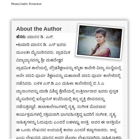
Photo Credit: Pinterest
About the Author
ಹೆಸರು :
ಮಾನಸ ಡಿ. ಎಸ್.
▪ಕುಮಾರಿ ಮಾನಸ ಡಿ. ಎಸ್ ಇವರು
ಮೂಲತಃ ಮೈಸೂರಿನವರು. ಪ್ರಾಥಮಿಕ
ವಿದ್ಯಾಭ್ಯಾಸವನ್ನು ಶ್ರೀ ಮಹದೇಶ್ವರ
ಪ್ರಾಥಮಿಕ ಶಾಲೆಯಲ್ಲಿ, ಪ್ರೌಢಶಿಕ್ಷಣವನ್ನು ಕನ್ನಿಕಾ ಕಾವೇರಿ ವಿದ್ಯಾ ಸಂಸ್ಥೆಯಲ್ಲಿ
ಅದೇ ಪದವಿ ಪೂರ್ವ ಶಿಕ್ಷಣವನ್ನು ಮಹಾರಾಣಿ ಪದವಿ ಪೂರ್ವ ಕಾಲೇಜಿನಲ್ಲಿ
ನಡೆಸಿದರು. ಬಳಿಕ ಎಸ್.ಡಿ.ಎಂ ಮಹಿಳಾ ಕಾಲೇಜಿನಲ್ಲಿ ಬಿ.ಸಿ.ಎ
ವ್ಯಾಸಾಂಗವನ್ನು ಮಾಡಿ ವಿಶಿಷ್ಠ ಶ್ರೇಣಿಯಲ್ಲಿ ಉತ್ತೀರ್ಣರಾದ ಇವರು ಪ್ರಸ್ತುತ
ಮೈಸೂರಿನಲ್ಲಿ ಇನ್ಫೋಸಿಸ್ ಕಂಪೆನಿಯಲ್ಲಿ ತನ್ನ ವೃತ್ತಿ ಜೀವನವನ್ನು
ನಡೆಸುತ್ತಿದ್ದಾರೆ. ಶಾಲಾಕಾಲೇಜುಗಳಲ್ಲಿ ನೃತ್ಯ, ಸಂಗೀತ ಮೊದಲಾದ
ಕಾರ್ಯಕ್ರಮಗಳಲ್ಲಿ ಸಕ್ರಿಯರಾಗಿ ಭಾಗವಹಿಸತ್ತಿದ್ದ ಇವರಿಗೆ ಸಂಗೀತ, ನೃತ್ಯ,
ಸಾಹಿತ್ಯಗಳನ್ನು ಓದುವುದು ಎಂದರೆ ಬಹಳಷ್ಟು ಆಸಕ್ತಿ. ಅವರ ಈ ಆಸಕ್ತಿಯೇ
ಈ ಒಂದು ಲೇಖನದ ಉದಯಕ್ಕೆ ಕಾರಣ ಎಂದರೆ ತಪ್ಪಾಗಲಾರದು. ಅಪ್ಪ
ಎಂಬ ಲೇಖನವು ಮಾನಸ ಅವರ ಚೊಚ್ಚಲ ಲೇಖನವಾಗಿದ್ದು ಸಾಹಿತ್ಯಸಾಕ್ತರು