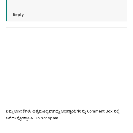
Reply
ನಿಮ್ಮ ಅನಿಸಿಕೆಗಳು ಅತ್ಯಮೂಲ್ಯವಾಗಿದ್ದು ಅಭಿಪ್ರಾಯಗಳನ್ನು Comment Box ನಲ್ಲಿ
ಬರೆದು ಪ್ರೋತ್ಸಾಹಿಸಿ. Do not spam.