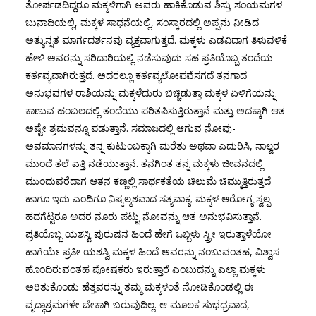
ತೋರ್ಪಡದಿದ್ದರೂ ಮಕ್ಕಳಿಗಾಗಿ ಅವರು ಹಾಕಿಕೊಡುವ ಶಿಸ್ತು-ಸಂಯಮಗಳ
ಬುನಾದಿಯಲ್ಲಿ, ಮಕ್ಕಳ ಸಾಧನೆಯಲ್ಲಿ, ಸಂಸ್ಕಾರದಲ್ಲಿ ಅಪ್ಪನು ನೀಡಿದ
ಅತ್ಯುನ್ನತ ಮಾರ್ಗದರ್ಶನವು ವ್ಯಕ್ತವಾಗುತ್ತದೆ. ಮಕ್ಕಳು ಎಡವಿದಾಗ ತಿಳುವಳಿಕೆ
ಹೇಳಿ ಅವರನ್ನು ಸರಿದಾರಿಯಲ್ಲಿ ನಡೆಸುವುದು ಸಹ ಪ್ರತಿಯೊಬ್ಬ ತಂದೆಯ
ಕರ್ತವ್ಯವಾಗಿರುತ್ತದೆ. ಅದರಲ್ಲೂ ಕರ್ತವ್ಯಲೋಪವೆಸಗದೆ ತನಗಾದ
ಅನುಭವಗಳ ರಾಶಿಯನ್ನು ಮಕ್ಕಳೆದುರು ಬಿಚ್ಚಿಡುತ್ತಾ ಮಕ್ಕಳ ಏಳಿಗೆಯನ್ನು
ಕಾಣುವ ಹಂಬಲದಲ್ಲಿ ತಂದೆಯು ಪರಿತಪಿಸುತ್ತಿರುತ್ತಾನೆ ಮತ್ತು ಅದಕ್ಕಾಗಿ ಆತ
ಅಷ್ಟೇ ಶ್ರಮವನ್ನೂ ಪಡುತ್ತಾನೆ. ಸಮಾಜದಲ್ಲಿ ಆಗುವ ನೋವು-
ಅವಮಾನಗಳನ್ನು ತನ್ನ ಕುಟುಂಬಕ್ಕಾಗಿ ಮರೆತು ಅಥವಾ ಎದುರಿಸಿ, ನಾಲ್ವರ
ಮುಂದೆ ತಲೆ ಎತ್ತಿ ನಡೆಯುತ್ತಾನೆ. ತನಗಿಂತ ತನ್ನ ಮಕ್ಕಳು ಜೀವನದಲ್ಲಿ
ಮುಂದುವರೆದಾಗ ಆತನ ಕಣ್ಣಲ್ಲಿ ಸಾರ್ಥಕತೆಯ ಚಿಲುಮೆ ಚಿಮ್ಮುತ್ತಿರುತ್ತದೆ
ಹಾಗೂ ಇದು ಎಂದಿಗೂ ನಿಷ್ಕಲ್ಮಶವಾದ ಸತ್ಯವಾಕ್ಯ. ಮಕ್ಕಳ ಆರೋಗ್ಯ ಸ್ವಲ್ಪ
ಹದಗೆಟ್ಟರೂ ಅದರ ನೂರು ಪಟ್ಟು ನೋವನ್ನು ಆತ ಅನುಭವಿಸುತ್ತಾನೆ.
ಪ್ರತಿಯೊಬ್ಬ ಯಶಸ್ವಿ ಪುರುಷನ ಹಿಂದೆ ಹೇಗೆ ಒಬ್ಬಳು ಸ್ತ್ರೀ ಇರುತ್ತಾಳೆಯೋ
ಹಾಗೆಯೇ ಪ್ರತೀ ಯಶಸ್ವಿ ಮಕ್ಕಳ ಹಿಂದೆ ಅವರನ್ನು ನಂಬುವಂತಹ, ವಿಶ್ವಾಸ
ಹೊಂದಿರುವಂತಹ ಪೋಷಕರು ಇರುತ್ತಾರೆ ಎಂಬುದನ್ನು ಎಲ್ಲಾ ಮಕ್ಕಳು
ಅರಿತುಕೊಂಡು ಹೆತ್ತವರನ್ನು ತಮ್ಮ ಮಕ್ಕಳಂತೆ ನೋಡಿಕೊಂಡಲ್ಲಿ ಈ
ವೃದ್ಧಾಶ್ರಮಗಳೇ ಬೇಕಾಗಿ ಬರುವುದಿಲ್ಲ. ಆ ಮೂಲಕ ಸುಭಧ್ರವಾದ,