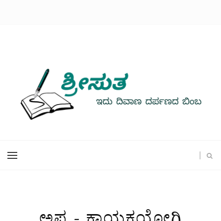
ಅಪ್ಪ - ಕಾಯಕಯೋಗಿ