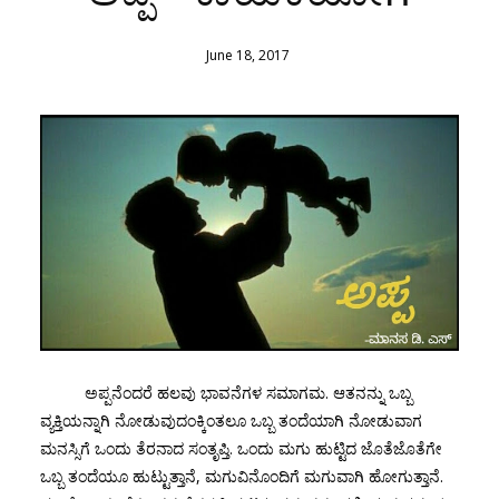
June
18
,
2017
ಅಪ್ಪನೆಂದರೆ ಹಲವು ಭಾವನೆಗಳ ಸಮಾಗಮ. ಆತನನ್ನು ಒಬ್ಬ
ವ್ಯಕ್ತಿಯನ್ನಾಗಿ ನೋಡುವುದಂಕ್ಕಿಂತಲೂ ಒಬ್ಬ ತಂದೆಯಾಗಿ ನೋಡುವಾಗ
ಮನಸ್ಸಿಗೆ ಒಂದು ತೆರನಾದ ಸಂತೃಪ್ತಿ. ಒಂದು ಮಗು ಹುಟ್ಟಿದ ಜೊತೆಜೊತೆಗೇ
ಒಬ್ಬ ತಂದೆಯೂ ಹುಟ್ಟುತ್ತಾನೆ, ಮಗುವಿನೊಂದಿಗೆ ಮಗುವಾಗಿ ಹೋಗುತ್ತಾನೆ.