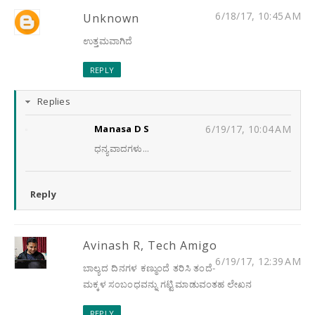
6/18/17, 10:45 AM
Unknown
ಉತ್ತಮವಾಗಿದೆ
REPLY
Replies
Manasa D S
6/19/17, 10:04 AM
ಧನ್ಯವಾದಗಳು...
Reply
Avinash R, Tech Amigo
6/19/17, 12:39 AM
ಬಾಲ್ಯದ ದಿನಗಳ ಕಣ್ಮುಂದೆ ತರಿಸಿ ತಂದೆ-
ಮಕ್ಕಳ ಸಂಬಂಧವನ್ನು ಗಟ್ಟಿ ಮಾಡುವಂತಹ ಲೇಖನ
REPLY