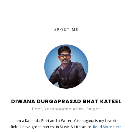
ABOUT ME
DIWANA DURGAPRASAD BHAT KATEEL
Poet, Yakshagana Artist, Singer
I am a Kannada Poet and a Writer. Yakshagana is my favorite
field. I have great interest in Music & Literature.
Read More Here