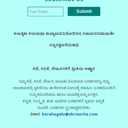
ಕಲಾತ್ಮಿಕಾ ಕಲಾನಾಥಾ ಕಾವ್ಯಾಲಾಪವಿನೋದಿನೀ| ಸಚಾಮರರಮಾವಾಣೀ
ಸವ್ಯದಕ್ಷಿಣಸೇವಿತಾ||
ಕಥೆ, ಕವಿತೆ, ಲೇಖನಗಳಿಗೆ ಪ್ರೀತಿಯ ಆಹ್ವಾನ
ನಿಮ್ಮ ಕಥೆ, ಕವಿತೆ, ಲೇಖನ, ಚುಟುಕು ಮೊದಲಾದ ಬರಹಗಳನ್ನು ನಮ್ಮ
ಜಾಲತಾಣದಲ್ಲಿ ಪ್ರಕಟಿಸಲು ಈ ಕೆಳಕಂಡ ವಿಳಾಸಕ್ಕೆ ಕಳುಹಿಸಿ. ಬರಹದೊಂದಿಗೆ
ನಿಮ್ಮ ಕಿರುಪರಿಚಯ ಹಾಗೂ ಭಾವಚಿತ್ರವನ್ನು ಲಗತ್ತಿಸಿ.
ಕನ್ನಡ, ಸಂಸ್ಕೃತ, ತುಳು ಭಾಷೆಗಳ ಬರಹಗಳಿಗೆ ಪ್ರಥಮ ಆದ್ಯತೆ.
ಸೂಚನೆ: ಬರಹಗಳು ಸ್ವಂತದ್ದಾಗಿರಬೇಕು.
ವಿಳಾಸ:
barahagalu@shrisutha.com