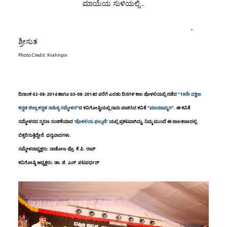
ಮಾಯೆಯ ಸುಳಿಯಲ್ಲಿ...
-
ಶ್ರೀಸುತ
Photo Credit: Krahnpix
ದಿನಾಂಕ 02-08-2014 ಹಾಗೂ 03-08-2014ರ ವರೆಗೆ ಎರಡು ದಿನಗಳ ಕಾಲ ಪೊಳಲಿಯಲ್ಲಿ ನಡೆದ "
19ನೇ ದಕ್ಷಿಣ
ಕನ್ನಡ ಜಿಲ್ಲಾ ಕನ್ನಡ ಸಾಹಿತ್ಯ ಸಮ್ಮೇಳನ
"ದ ಕವಿಗೋಷ್ಟಿಯಲ್ಲಿ ನಾನು ವಾಚಿಸಿದ ಕವಿತೆ "
ಮಾಯಾಮೃಗ
". ಈ ಕವಿತೆ
ಸಮ್ಮೇಳನದ ಸ್ಮರಣ ಸಂಚಿಕೆಯಾದ '
ಪೊಳಲಿಯ ಫಲ್ಗುಣಿ
' ಯಲ್ಲಿ ಪ್ರಕಟವಾಗಿದ್ದು, ನಿಮ್ಮ ಮುಂದೆ ಈ ಜಾಲತಾಣದಲ್ಲಿ
ಬಿತ್ತರಿಸುತ್ತಿದ್ದೇನೆ. ಧನ್ಯವಾದಗಳು.
ಸಮ್ಮೇಳನಾಧ್ಯಕ್ಷರು: ನಾಡೋಜ ಪ್ರೊ. ಕೆ.ಪಿ. ರಾವ್
ಕವಿಗೋಷ್ಠಿ ಅಧ್ಯಕ್ಷರು: ಡಾ. ಜಿ. ಎನ್. ಪಟವರ್ಧನ್