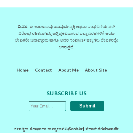
ವಿ.ಸೂ:
ಈ ಜಾಲತಾಣವು ಯಾವುದೇ ವ್ಯಕ್ತಿ ಅಥವಾ ಸಂಘಟನೆಯ ಪರ/
ವಿರೋಧ ರಹಿತವಾಗಿದ್ದು ಇಲ್ಲಿ ಪ್ರಕಟವಾಗುವ ಎಲ್ಲಾ ಬರಹಗಳಿಗೆ ಆಯಾ
ಲೇಖಕರೇ ಜವಾಬ್ದಾರರು ಹಾಗೂ ಅದರ ಸಂಪೂರ್ಣ ಹಕ್ಕುಗಳು ಲೇಖಕರದ್ದೇ
ಆಗಿರುತ್ತದೆ.
Home
Contact
About Me
About Site
SUBSCRIBE US
ಕಲಾತ್ಮಿಕಾ ಕಲಾನಾಥಾ ಕಾವ್ಯಾಲಾಪವಿನೋದಿನೀ| ಸಚಾಮರರಮಾವಾಣೀ