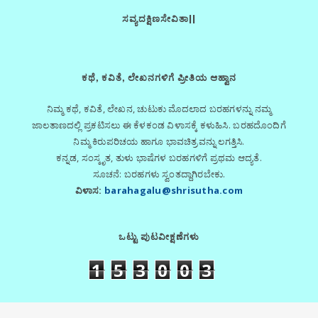
ಸವ್ಯದಕ್ಷಿಣಸೇವಿತಾ||
ಕಥೆ, ಕವಿತೆ, ಲೇಖನಗಳಿಗೆ ಪ್ರೀತಿಯ ಆಹ್ವಾನ
ನಿಮ್ಮ ಕಥೆ, ಕವಿತೆ, ಲೇಖನ, ಚುಟುಕು ಮೊದಲಾದ ಬರಹಗಳನ್ನು ನಮ್ಮ
ಜಾಲತಾಣದಲ್ಲಿ ಪ್ರಕಟಿಸಲು ಈ ಕೆಳಕಂಡ ವಿಳಾಸಕ್ಕೆ ಕಳುಹಿಸಿ. ಬರಹದೊಂದಿಗೆ
ನಿಮ್ಮ ಕಿರುಪರಿಚಯ ಹಾಗೂ ಭಾವಚಿತ್ರವನ್ನು ಲಗತ್ತಿಸಿ.
ಕನ್ನಡ, ಸಂಸ್ಕೃತ, ತುಳು ಭಾಷೆಗಳ ಬರಹಗಳಿಗೆ ಪ್ರಥಮ ಆದ್ಯತೆ.
ಸೂಚನೆ: ಬರಹಗಳು ಸ್ವಂತದ್ದಾಗಿರಬೇಕು.
ವಿಳಾಸ:
barahagalu@shrisutha.com
ಒಟ್ಟು ಪುಟವೀಕ್ಷಣೆಗಳು
1
5
3
0
0
3