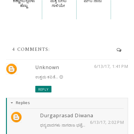
ಕಣ್ಣಾಗಬಲ್ಲವಳು
ಮತ್ತೆ ಬೀಸು
ಮೌನಿ ನಾನು
ಹೆಣ್ಣು
ಗಾಳಿಯೇ
4 COMMENTS:
6/13/17, 1:41 PM
Unknown
ಉತ್ತಮ ಕವಿತೆ... 😊
REPLY
Replies
Durgaprasad Diwana
6/13/17, 2:02 PM
ಧನ್ಯವಾದಗಳು ನಾಗರಾಜ ಭಟ್ರೆ...